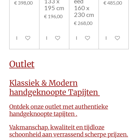
133 x
eed
€ 398,00
€ 485,00
195 cm
160 x
230 cm
€ 196,00
€ 268,00
In winkelwagen
In winkelwagen
In winkelwagen
In winkelwage
Outlet
Klassiek & Modern
handgeknoopte Tapijten
Ontdek onze outlet met authentieke
handgeknoopte tapijten .
Vakmanschap, kwaliteit en tijdloze
schoonheid aan verrassend scherpe prijzen.