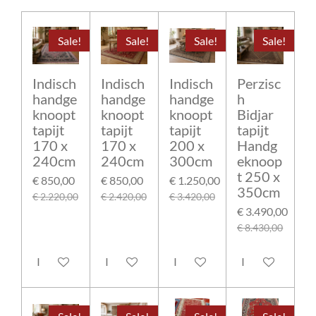
Sale!
Sale!
Sale!
Sale!
Indisch
Indisch
Indisch
Perzisc
handge
handge
handge
h
knoopt
knoopt
knoopt
Bidjar
tapijt
tapijt
tapijt
tapijt
170 x
170 x
200 x
Handg
240cm
240cm
300cm
eknoop
t 250 x
€ 850,00
€ 850,00
€ 1.250,00
350cm
€ 2.220,00
€ 2.420,00
€ 3.420,00
€ 3.490,00
€ 8.430,00
In winkelwagen
In winkelwagen
In winkelwagen
In winkelwage