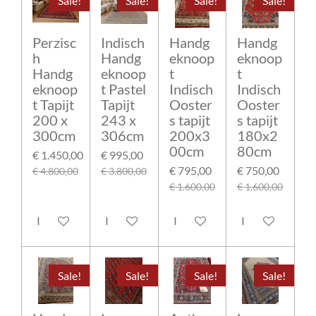
Sale!
Sale!
Sale!
Sale!
Perzisc
Indisch
Handg
Handg
h
Handg
eknoop
eknoop
Handg
eknoop
t
t
eknoop
t Pastel
Indisch
Indisch
t Tapijt
Tapijt
Ooster
Ooster
200 x
243 x
s tapijt
s tapijt
300cm
306cm
200x3
180x2
00cm
80cm
€ 1.450,00
€ 995,00
€ 795,00
€ 750,00
€ 4.800,00
€ 3.800,00
€ 1.600,00
€ 1.600,00
In winkelwagen
In winkelwagen
In winkelwagen
In winkelwage
Sale!
Sale!
Sale!
Sale!