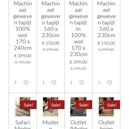
Machin
Machin
Machin
Machin
aal
aal
aal
aal
geweve
geweve
geweve
geweve
n tapijt
n tapijt
n tapijt
n tapijt
100%
160 x
in
160 x
wol
230cm
100%
230cm
170 x
wol
€ 150,00
€ 150,00
240cm
170 x
€ 299,00
€ 299,00
230cm
€ 399,00
€ 399,00
€ 795,00
€ 795,00
In winkelwagen
In winkelwagen
In winkelwagen
In winkelwage
Sale!
Sale!
Sale!
Sale!
Safari
Moder
Outlet
Outlet
Moder
n
/Moder
beige