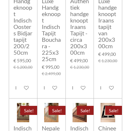
Handg
Luxe
Authen
Luxe
eknoop
Handg
tiek
handge
t
eknoop
handge
knoopt
Indisch
t
knoopt
Iraans
Ooster
Indisch
Iraans
tapijt
s Bidjar
Tapijt
Tapijt -
van
tapijt
Boucha
circa
200x3
200/2
ra -
200x3
00cm
50cm
225x3
00cm
€ 499,00
25cm
€ 595,00
€ 499,00
€ 1.230,00
€ 995,00
€ 1.200,00
€ 1.230,00
€ 2.499,00
In winkelwagen
In winkelwagen
In winkelwagen
In winkelwage
Sale!
Sale!
Sale!
Sale!
Indisch
Nepale
Indisch
Chinee