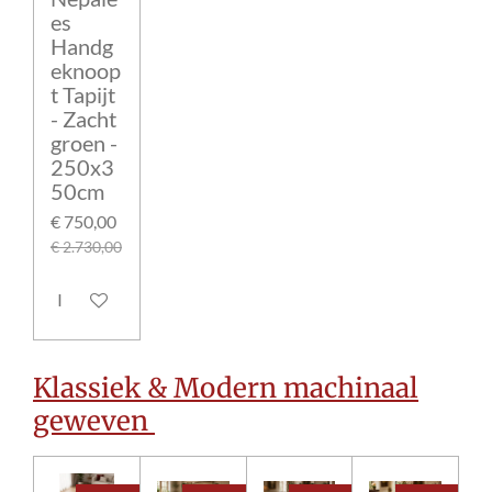
es
Handg
eknoop
t Tapijt
- Zacht
groen -
250x3
50cm
€ 750,00
€ 2.730,00
In winkelwagen
Klassiek & Modern machinaal
geweven