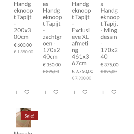
Handg
es
Handg
s
eknoop
Handg
eknoop
Handg
t Tapijt
eknoop
t Tapijt
eknoop
-
t Tapijt
-
t Tapijt
200x3
-
Exclusi
- Ming
00cm
zachtgr
eve XL
dessin
oen -
afmeti
-
€ 600,00
170x2
ng
170x2
€ 1.390,00
40cm
461x3
40
67cm
€ 350,00
€ 375,00
€ 2.750,00
€ 895,00
€ 895,00
€ 7.900,00
In winkelwagen
In winkelwagen
In winkelwagen
In winkelwage
Sale!
Nepale