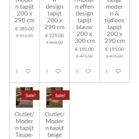
n tapijt
design
n effen
moder
200 x
tapijt
design
n &
290 cm
200 x
tapijt
tijdloos
290 cm
blauw
tapijt
€ 385,00
200 x
200 x
€ 225,00
€ 551,00
300 cm
290 cm
€ 450,00
€ 195,00
€ 195,00
€ 475,00
€ 475,00
In winkelwagen
In winkelwagen
In winkelwagen
In winkelwage
Sale!
Sale!
Outlet/
Outlet/
Moder
Moder
n tapijt
n tapijt
Taupe-
beige