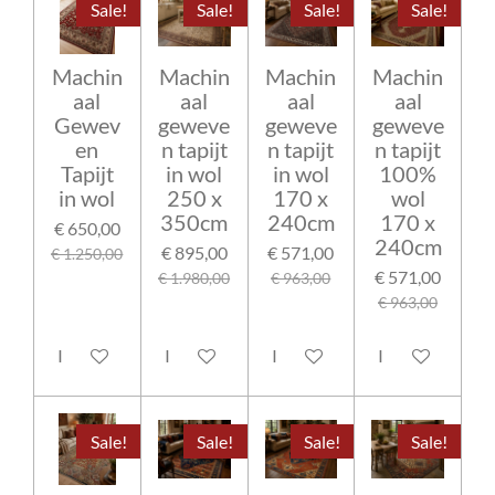
Sale!
Sale!
Sale!
Sale!
Machin
Machin
Machin
Machin
aal
aal
aal
aal
Gewev
geweve
geweve
geweve
en
n tapijt
n tapijt
n tapijt
Tapijt
in wol
in wol
100%
in wol
250 x
170 x
wol
350cm
240cm
170 x
€ 650,00
240cm
€ 895,00
€ 571,00
€ 1.250,00
€ 571,00
€ 1.980,00
€ 963,00
€ 963,00
In winkelwagen
In winkelwagen
In winkelwagen
In winkelwage
Sale!
Sale!
Sale!
Sale!