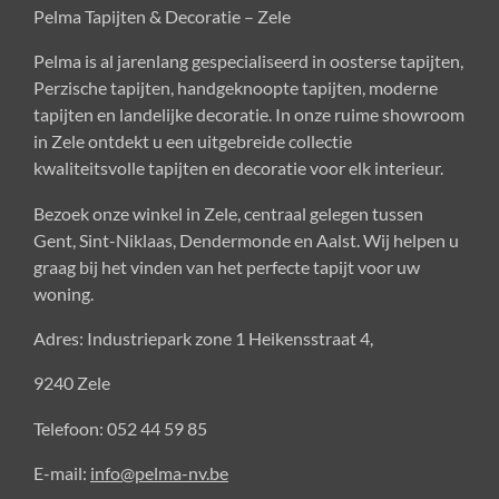
Pelma Tapijten & Decoratie – Zele
m
Pelma is al jarenlang gespecialiseerd in oosterse tapijten,
Perzische tapijten, handgeknoopte tapijten, moderne
tapijten en landelijke decoratie. In onze ruime showroom
in Zele ontdekt u een uitgebreide collectie
kwaliteitsvolle tapijten en decoratie voor elk interieur.
Bezoek onze winkel in Zele, centraal gelegen tussen
Gent, Sint-Niklaas, Dendermonde en Aalst. Wij helpen u
graag bij het vinden van het perfecte tapijt voor uw
woning.
Adres: Industriepark zone 1 Heikensstraat 4,
9240 Zele
Telefoon: 052 44 59 85
E-mail:
info@pelma-nv.be