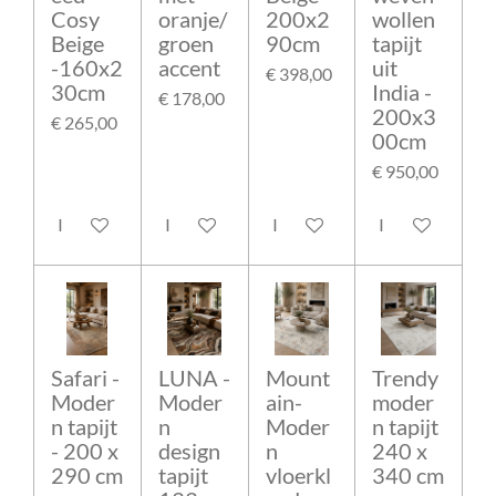
Cosy
oranje/
200x2
wollen
Beige
groen
90cm
tapijt
-160x2
accent
uit
€ 398,00
30cm
India -
€ 178,00
200x3
€ 265,00
00cm
€ 950,00
In winkelwagen
In winkelwagen
In winkelwagen
In winkelwage
Safari -
LUNA -
Mount
Trendy
Moder
Moder
ain-
moder
n tapijt
n
Moder
n tapijt
- 200 x
design
n
240 x
290 cm
tapijt
vloerkl
340 cm