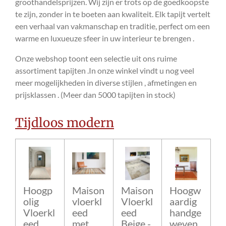
groothandelsprijzen. Wij zijn er trots op de goedkoopste
te zijn, zonder in te boeten aan kwaliteit. Elk tapijt vertelt
een verhaal van vakmanschap en traditie, perfect om een
warme en luxueuze sfeer in uw interieur te brengen .
Onze webshop toont een selectie uit ons ruime
assortiment tapijten .In onze winkel vindt u nog veel
meer mogelijkheden in diverse stijlen , afmetingen en
prijsklassen . (Meer dan 5000 tapijten in stock)
Tijdloos modern
Hoogp
Maison
Maison
Hoogw
olig
vloerkl
Vloerkl
aardig
Vloerkl
eed
eed
handge
eed
met
Beige -
weven