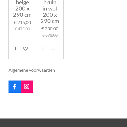
beige
bruin
200 x
in wol
290 cm
200 x
290 cm
€ 215,00
€ 230,00
€ 475,00
€ 571,00
In winkelwagen
In winkelwagen
Algemene voorwaarden
F
I
a
n
c
s
e
t
b
a
o
g
o
r
k
a