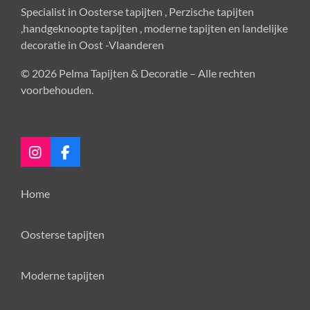
Specialist in Oosterse tapijten , Perzische tapijten
,handgeknoopte tapijten , moderne tapijten en landelijke
decoratie in Oost -Vlaanderen
© 2026 Pelma Tapijten & Decoratie – Alle rechten
voorbehouden.
I
F
n
a
s
c
Home
t
e
a
b
g
o
Oosterse tapijten
r
o
a
k
m
Moderne tapijten