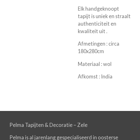
Elk handgeknoopt
tapijt is uniek en straalt
authenticiteit en
kwaliteit uit .
Afmetingen : circa
180x280cm
Materiaal : wol
Afkomst : India
Pelma Tapijten & Decoratie – Zele
Pelma is al jarenlang gespecialiseerd in oosterse