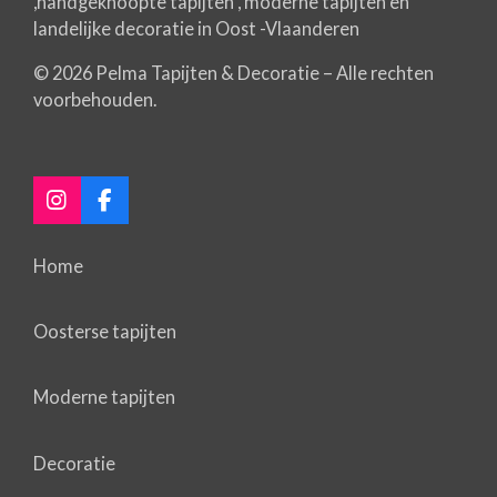
,handgeknoopte tapijten , moderne tapijten en
landelijke decoratie in Oost -Vlaanderen
© 2026 Pelma Tapijten & Decoratie – Alle rechten
voorbehouden.
I
F
n
a
s
c
Home
t
e
a
b
g
o
Oosterse tapijten
r
o
a
k
m
Moderne tapijten
Decoratie