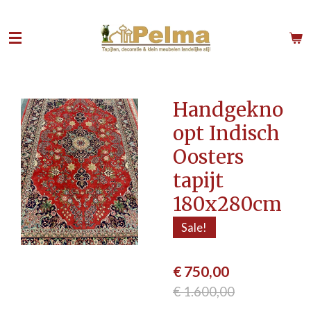
Ga
direct
naar
de
hoofdinhoud
Handgekno
opt Indisch
Oosters
tapijt
180x280cm
Sale!
€ 750,00
€ 1.600,00