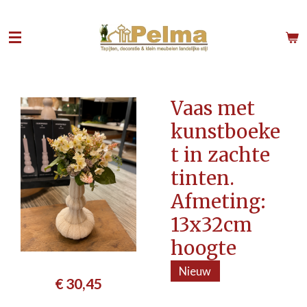
Ga
direct
naar
de
hoofdinhoud
Vaas met
kunstboeke
t in zachte
tinten.
Afmeting:
13x32cm
hoogte
Nieuw
€ 30,45