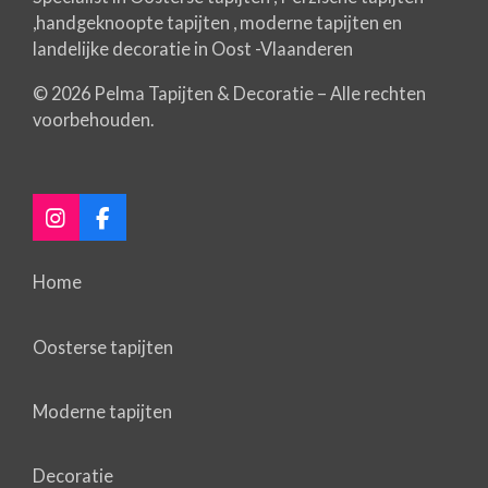
,handgeknoopte tapijten , moderne tapijten en
landelijke decoratie in Oost -Vlaanderen
© 2026 Pelma Tapijten & Decoratie – Alle rechten
voorbehouden.
I
F
n
a
s
c
Home
t
e
a
b
g
o
Oosterse tapijten
r
o
a
k
m
Moderne tapijten
Decoratie