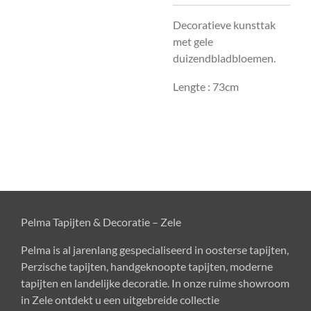
Decoratieve kunsttak
met gele
duizendbladbloemen.
Lengte : 73cm
Pelma Tapijten & Decoratie – Zele
Pelma is al jarenlang gespecialiseerd in oosterse tapijten,
Perzische tapijten, handgeknoopte tapijten, moderne
tapijten en landelijke decoratie. In onze ruime showroom
in Zele ontdekt u een uitgebreide collectie