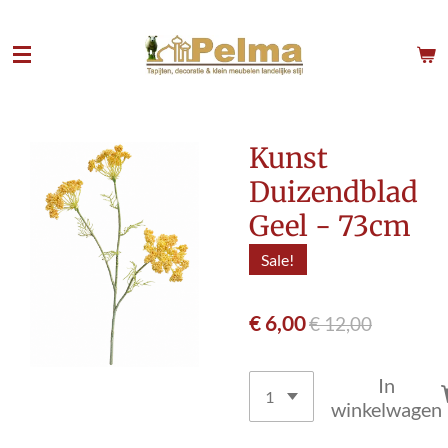
Ga
direct
naar
de
hoofdinhoud
Kunst
Duizendblad
Geel - 73cm
Sale!
€ 6,00
€ 12,00
In
winkelwagen