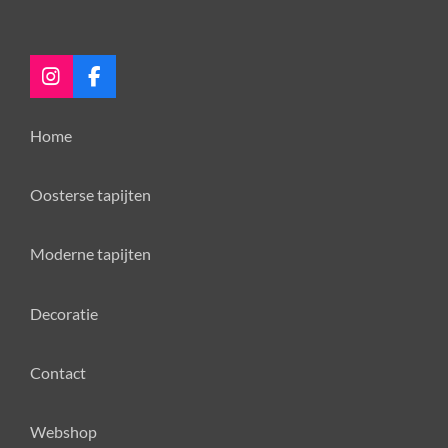
I
F
n
a
s
c
Home
t
e
a
b
g
o
Oosterse tapijten
r
o
a
k
m
Moderne tapijten
Decoratie
Contact
Webshop