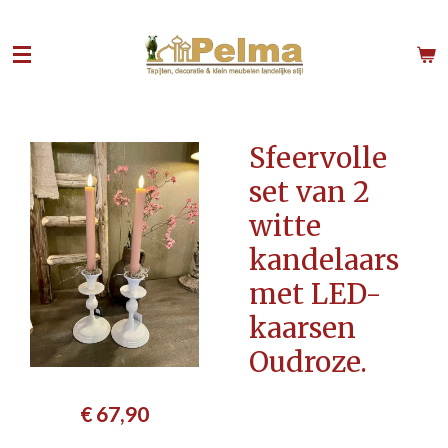
Ga
direct
naar
de
hoofdinhoud
Sfeervolle
set van 2
witte
kandelaars
met LED-
kaarsen
Oudroze.
€ 67,90