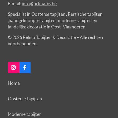
E-mail:
info@pelma-nv.be
Specialist in Oosterse tapijten , Perzische tapijten
,handgeknoopte tapijten , moderne tapijten en
landelijke decoratie in Oost -Vlaanderen
© 2026 Pelma Tapijten & Decoratie – Alle rechten
voorbehouden.
I
F
n
a
s
c
Home
t
e
a
b
g
o
Oosterse tapijten
r
o
a
k
m
Moderne tapijten