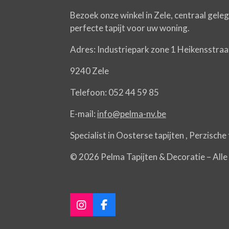
Bezoek onze winkel in Zele, centraal gele
perfecte tapijt voor uw woning.
Adres: Industriepark zone 1 Heikensstraa
9240 Zele
Telefoon: 052 44 59 85
E-mail:
info@pelma-nv.be
Specialist in Oosterse tapijten , Perzisch
© 2026 Pelma Tapijten & Decoratie – All
I
F
n
a