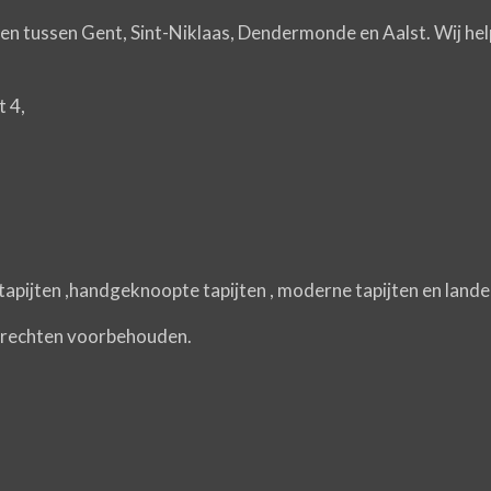
gen tussen Gent, Sint-Niklaas, Dendermonde en Aalst. Wij help
t 4,
e tapijten ,handgeknoopte tapijten , moderne tapijten en land
e rechten voorbehouden.